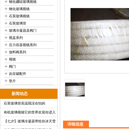
+
钢化硼硅玻璃视镜
+
钢化玻璃视镜
+
石英玻璃视镜
+
石英玻璃管
+
玻璃冷凝器及阀门
+
视盅系列
+
压力容器视镜系列
+
放料阀系列
+
视镜
+
阀门
+
反应罐配件
+
垫片
新闻动态
石英玻璃管高温我没在怕的
有机玻璃视镜它的世界欢迎你进入
【七夕】玻璃冷凝器带给你冰天雪
详细信息