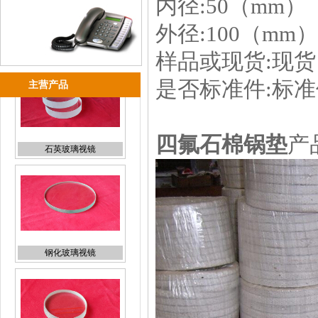
内径:50（mm）
外径:100（mm
样品或现货:现货
是否标准件:标准
主营产品
四氟石棉锅垫
产
钢化玻璃视镜
钢化玻璃视镜