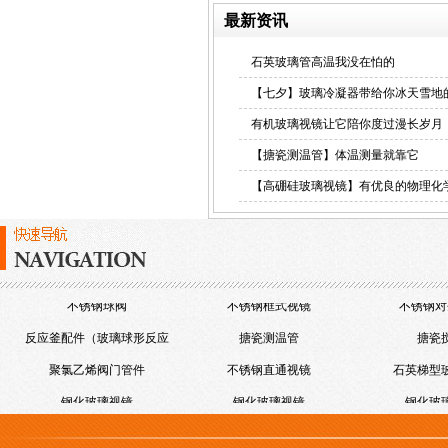
最新资讯
石英玻璃管高温我没在怕的
大口径玻璃管
【七夕】玻璃冷凝器带给你冰天雪地
有机玻璃视镜让它陪你度过漫长岁月
【搪瓷测温管】体温测量就靠它
【高硼硅玻璃视镜】有优良的物理化
石英玻璃管
反应釜配件（玻璃球形反应
搪瓷测温管
搪瓷
瓶电加热）
聚氯乙烯阀门管件
不锈钢直通视镜
石英梯型
钢化玻璃视镜
钢化玻璃视镜
钢化玻
石英玻璃视镜
高硼硅玻璃视镜
大口径玻璃管
石英玻